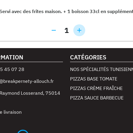
Servi avec des frites maison. + 1 boisson 33cl en supplémen
1
RMATION
CATÉGORIES
5 45 07 28
NOS SPÉCIALITÉS TUNISIEN
PIZZAS BASE TOMATE
@breakpernety-allouch.fr
PIZZAS CRÈME FRAÎCHE
 Raymond Losserand
,
75014
PIZZA SAUCE BARBECUE
e livraison