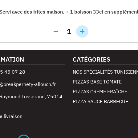
Servi avec des frites maison. + 1 boisson 33cl en supplémen
1
RMATION
CATÉGORIES
5 45 07 28
NOS SPÉCIALITÉS TUNISIEN
PIZZAS BASE TOMATE
@breakpernety-allouch.fr
PIZZAS CRÈME FRAÎCHE
 Raymond Losserand
,
75014
PIZZA SAUCE BARBECUE
e livraison